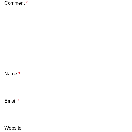
Comment
*
Name
*
Email
*
Website