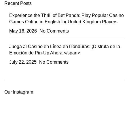
Recent Posts
Experience the Thrill of Bet Panda: Play Popular Casino
Games Online in English for United Kingdom Players
May 16, 2026
No Comments
Juega al Casino en Línea en Honduras: ¡Disfruta de la
Emoción de Pin-Up Ahora!</span>
July 22, 2025
No Comments
Our Instagram