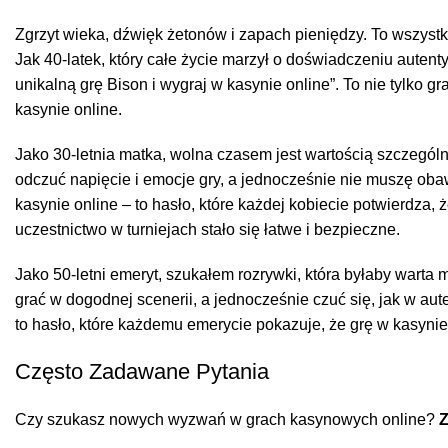
Zgrzyt wieka, dźwięk żetonów i zapach pieniędzy. To wszyst
Jak 40-latek, który całe życie marzył o doświadczeniu auten
unikalną grę Bison i wygraj w kasynie online”. To nie tylko g
kasynie online.
Jako 30-letnia matka, wolna czasem jest wartością szczegól
odczuć napięcie i emocje gry, a jednocześnie nie muszę obaw
kasynie online – to hasło, które każdej kobiecie potwierdza,
uczestnictwo w turniejach stało się łatwe i bezpieczne.
Jako 50-letni emeryt, szukałem rozrywki, która byłaby warta
grać w dogodnej scenerii, a jednocześnie czuć się, jak w aut
to hasło, które każdemu emerycie pokazuje, że grę w kasynie 
Często Zadawane Pytania
Czy szukasz nowych wyzwań w grach kasynowych online?
Z