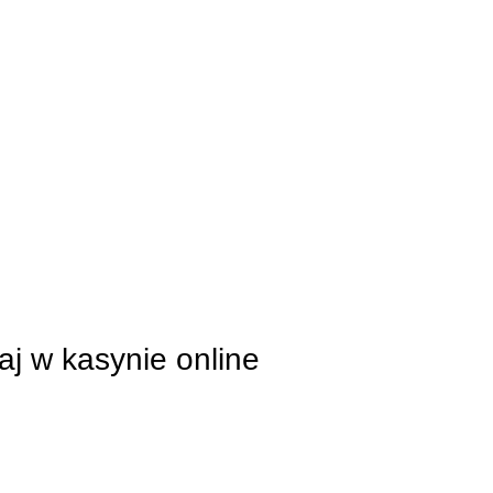
aj w kasynie online