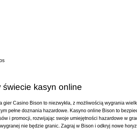
nos
 świecie kasyn online
ta gier Casino Bison to niezwykła, z możliwością wygrania wielk
ącym pełne doznania hazardowe. Kasyno online Bison to bezpie
ów i promocji, rozwijając swoje umiejętności hazardowe w gra
wygranej nie będzie granic. Zagraj w Bison i odkryj nowe hory