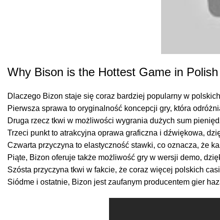
Why Bison is the Hottest Game in Polish
Dlaczego Bizon staje się coraz bardziej popularny w polski
Pierwsza sprawa to oryginalność koncepcji gry, która odróż
Druga rzecz tkwi w możliwości wygrania dużych sum pienię
Trzeci punkt to atrakcyjna oprawa graficzna i dźwiękowa, dz
Czwarta przyczyna to elastyczność stawki, co oznacza, że k
Piąte, Bizon oferuje także możliwość gry w wersji demo, dz
Szósta przyczyna tkwi w fakcie, że coraz więcej polskich casi
Siódme i ostatnie, Bizon jest zaufanym producentem gier ha