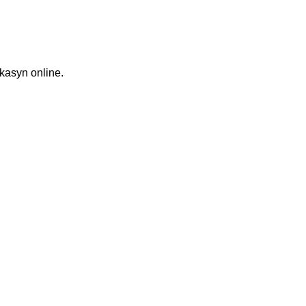
 kasyn online.