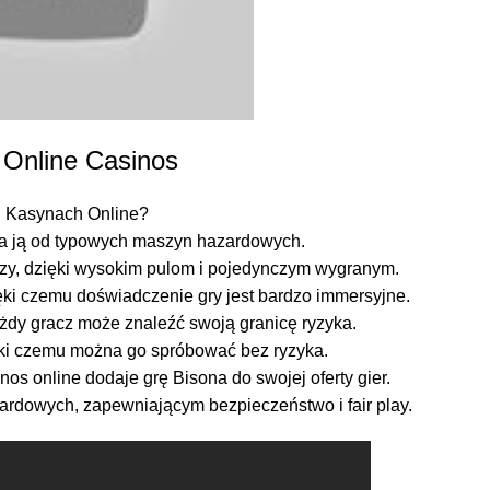
 Online Casinos
ch Kasynach Online?
nia ją od typowych maszyn hazardowych.
dzy, dzięki wysokim pulom i pojedynczym wygranym.
ięki czemu doświadczenie gry jest bardzo immersyjne.
ażdy gracz może znaleźć swoją granicę ryzyka.
ięki czemu można go spróbować bez ryzyka.
nos online dodaje grę Bisona do swojej oferty gier.
zardowych, zapewniającym bezpieczeństwo i fair play.