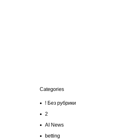
Categories
! Без рубрики
2
AI News
betting