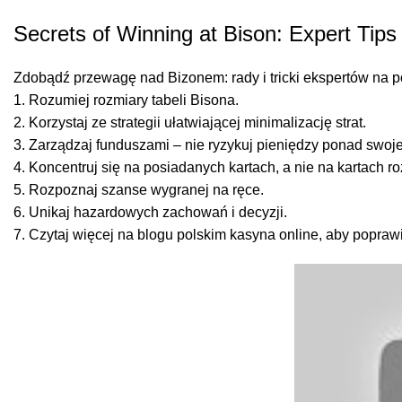
Secrets of Winning at Bison: Expert Tips
Zdobądź przewagę nad Bizonem: rady i tricki ekspertów na p
1. Rozumiej rozmiary tabeli Bisona.
2. Korzystaj ze strategii ułatwiającej minimalizację strat.
3. Zarządzaj funduszami – nie ryzykuj pieniędzy ponad swoj
4. Koncentruj się na posiadanych kartach, a nie na kartach 
5. Rozpoznaj szanse wygranej na ręce.
6. Unikaj hazardowych zachowań i decyzji.
7. Czytaj więcej na blogu polskim kasyna online, aby popraw