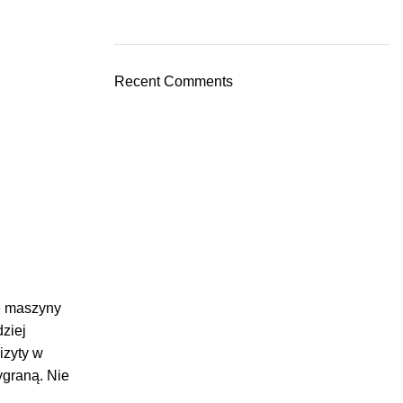
Recent Comments
e maszyny
dziej
izyty w
ygraną. Nie