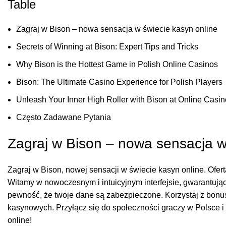
Table
Zagraj w Bison – nowa sensacja w świecie kasyn online
Secrets of Winning at Bison: Expert Tips and Tricks
Why Bison is the Hottest Game in Polish Online Casinos
Bison: The Ultimate Casino Experience for Polish Players
Unleash Your Inner High Roller with Bison at Online Casi
Często Zadawane Pytania
Zagraj w Bison – nowa sensacja w
Zagraj w Bison, nowej sensacji w świecie kasyn online. Ofer
Witamy w nowoczesnym i intuicyjnym interfejsie, gwarantuj
pewność, że twoje dane są zabezpieczone. Korzystaj z bonus
kasynowych. Przyłącz się do społeczności graczy w Polsce i 
online!