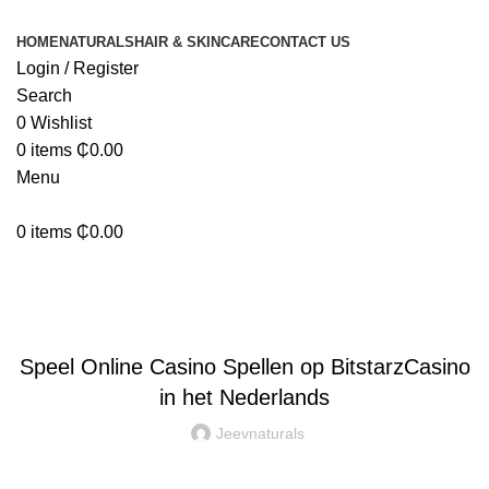
HOME
NATURALS
HAIR & SKINCARE
CONTACT US
Login / Register
Search
0
Wishlist
0
items
₵
0.00
Menu
0
items
₵
0.00
Blog
UNCATEGORIZED
Speel Online Casino Spellen op BitstarzCasino
in het Nederlands
Jeevnaturals