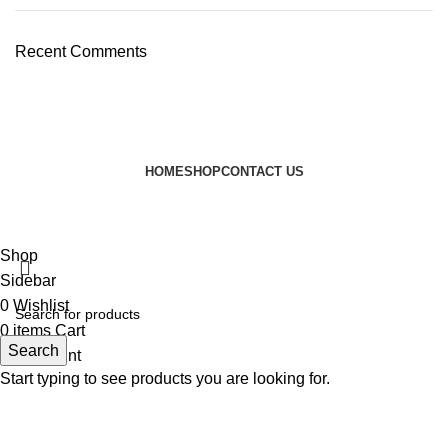
Recent Comments
HOME
SHOP
CONTACT US
© 2024 JEEVNATURALS Closet
|
Website by
LovedayMedia
Shop
Sidebar
0
Wishlist
0
items
Cart
Search
My account
Start typing to see products you are looking for.