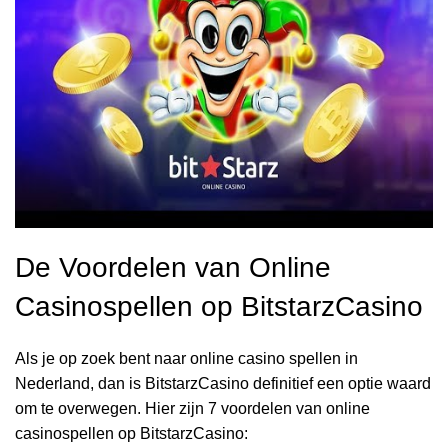
De Voordelen van Online
Casinospellen op BitstarzCasino
Als je op zoek bent naar online casino spellen in
Nederland, dan is BitstarzCasino definitief een optie waard
om te overwegen. Hier zijn 7 voordelen van online
casinospellen op BitstarzCasino: