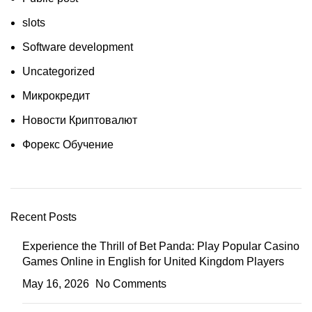
slots
Software development
Uncategorized
Микрокредит
Новости Криптовалют
Форекс Обучение
Recent Posts
Experience the Thrill of Bet Panda: Play Popular Casino
Games Online in English for United Kingdom Players
May 16, 2026
No Comments