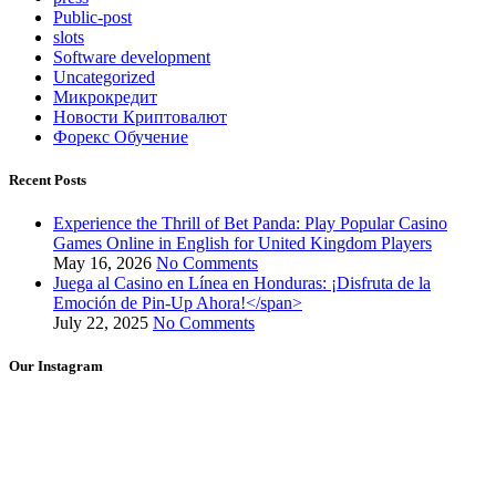
Public-post
slots
Software development
Uncategorized
Микрокредит
Новости Криптовалют
Форекс Обучение
Recent Posts
Experience the Thrill of Bet Panda: Play Popular Casino
Games Online in English for United Kingdom Players
May 16, 2026
No Comments
Juega al Casino en Línea en Honduras: ¡Disfruta de la
Emoción de Pin-Up Ahora!</span>
July 22, 2025
No Comments
Our Instagram