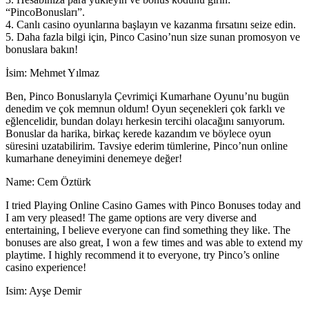
“PincoBonusları”.
4. Canlı casino oyunlarına başlayın ve kazanma fırsatını seize edin.
5. Daha fazla bilgi için, Pinco Casino’nun size sunan promosyon ve
bonuslara bakın!
İsim: Mehmet Yılmaz
Ben, Pinco Bonuslarıyla Çevrimiçi Kumarhane Oyunu’nu bugün
denedim ve çok memnun oldum! Oyun seçenekleri çok farklı ve
eğlencelidir, bundan dolayı herkesin tercihi olacağını sanıyorum.
Bonuslar da harika, birkaç kerede kazandım ve böylece oyun
süresini uzatabilirim. Tavsiye ederim tümlerine, Pinco’nun online
kumarhane deneyimini denemeye değer!
Name: Cem Öztürk
I tried Playing Online Casino Games with Pinco Bonuses today and
I am very pleased! The game options are very diverse and
entertaining, I believe everyone can find something they like. The
bonuses are also great, I won a few times and was able to extend my
playtime. I highly recommend it to everyone, try Pinco’s online
casino experience!
Isim: Ayşe Demir