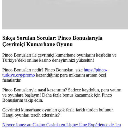
Sıkça Sorulan Sorular: Pinco Bonuslarıyla
Çevrimiçi Kumarhane Oyunu
Pinco Bonusları ile çevrimiçi kumarhane oyunlarını keşfedin ve
Türkiye’deki online kasino deneyiminizi yükseltin!
Pinco Bonusları nedir? Pinco Bonusları, size
https://pinco-
turkiye.org/promo
kazandığınız para miktarını artıran özel
fırsatlardır.
Pinco Bonuslarıyla nasıl kazanırım? Sadece kaydolun, para yatırın
ve oyunlara başlayın! Daha fazla bonus kazanmak için Pinco
Bonuslarını takip edin.
Çevrimiçi kumarhane oyunları çok fazla farklı türden bulunur.
Hangi oyunları tercih edersiniz?
Newer
Jouez au Casino Casinia en Ligne: Une Expérience de Jeu