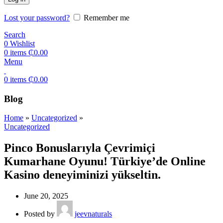
Lost your password?
Remember me
Search
0
Wishlist
0
items
₵
0.00
Menu
0
items
₵
0.00
Blog
Home
»
Uncategorized
»
Uncategorized
Pinco Bonuslarıyla Çevrimiçi
Kumarhane Oyunu! Türkiye’de Online
Kasino deneyiminizi yükseltin.
June 20, 2025
Posted by
jeevnaturals