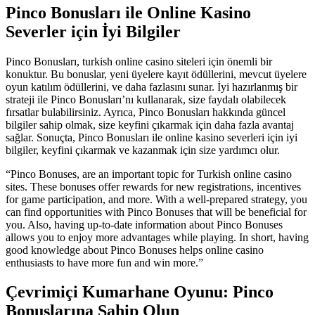
Pinco Bonusları ile Online Kasino
Severler için İyi Bilgiler
Pinco Bonusları, turkish online casino siteleri için önemli bir
konuktur. Bu bonuslar, yeni üyelere kayıt ödüllerini, mevcut üyelere
oyun katılım ödüllerini, ve daha fazlasını sunar. İyi hazırlanmış bir
strateji ile Pinco Bonusları’nı kullanarak, size faydalı olabilecek
fırsatlar bulabilirsiniz. Ayrıca, Pinco Bonusları hakkında güncel
bilgiler sahip olmak, size keyfini çıkarmak için daha fazla avantaj
sağlar. Sonuçta, Pinco Bonusları ile online kasino severleri için iyi
bilgiler, keyfini çıkarmak ve kazanmak için size yardımcı olur.
“Pinco Bonuses, are an important topic for Turkish online casino
sites. These bonuses offer rewards for new registrations, incentives
for game participation, and more. With a well-prepared strategy, you
can find opportunities with Pinco Bonuses that will be beneficial for
you. Also, having up-to-date information about Pinco Bonuses
allows you to enjoy more advantages while playing. In short, having
good knowledge about Pinco Bonuses helps online casino
enthusiasts to have more fun and win more.”
Çevrimiçi Kumarhane Oyunu: Pinco
Bonuslarına Sahip Olun