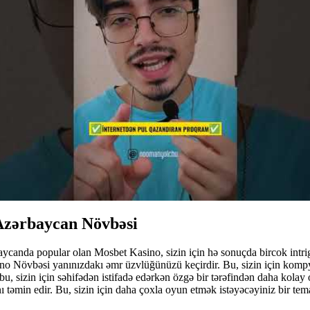
Azərbaycan Növbəsi
nda popular olan Mosbet Kasino, sizin için hə sonuçda bircok intriga v
 Növbəsi yanınızdakı əmr üzvlüğünüzü keçirdir. Bu, sizin için kompyuta
u, sizin için səhifədən istifadə edərkən özgə bir tərəfindən daha kolay
təmin edir. Bu, sizin için daha çoxla oyun etmək istəyəcəyiniz bir tem