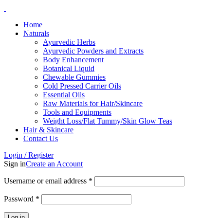
Home
Naturals
Ayurvedic Herbs
Ayurvedic Powders and Extracts
Body Enhancement
Botanical Liquid
Chewable Gummies
Cold Pressed Carrier Oils
Essential Oils
Raw Materials for Hair/Skincare
Tools and Equipments
Weight Loss/Flat Tummy/Skin Glow Teas
Hair & Skincare
Contact Us
Login / Register
Sign in
Create an Account
Username or email address
*
Password
*
Log in