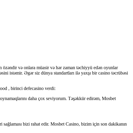
n özəndir və onlara müasir və hər zaman təchiyyü edən oyunlar
ini istəmir. Əgər siz dünya standartları ilə yaxşı bir casino təcrübəsi
d , birinci defecasino verdi:
oynamaqlarını daha çox seviyorum. Təşəkkür edirəm, Mosbet
 sağlaması bizi rahat edir. Mosbet Casino, bizim için son dakikanın