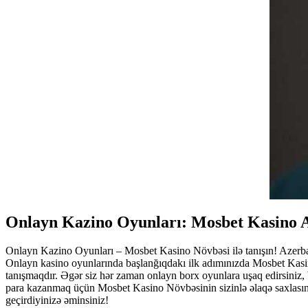
Onlayn Kazino Oyunları: Mosbet Kasino 
Onlayn Kazino Oyunları – Mosbet Kasino Növbəsi ilə tanışın! Azerbayca
Onlayn kasino oyunlarında başlanğıqdakı ilk adımınızda Mosbet Kasino
tanışmaqdır. Əgər siz hər zaman onlayn borx oyunlara uşaq edirsiniz, b
para kazanmaq üçün Mosbet Kasino Növbəsinin sizinlə əlaqə saxlasını 
geçirdiyinizə əminsiniz!