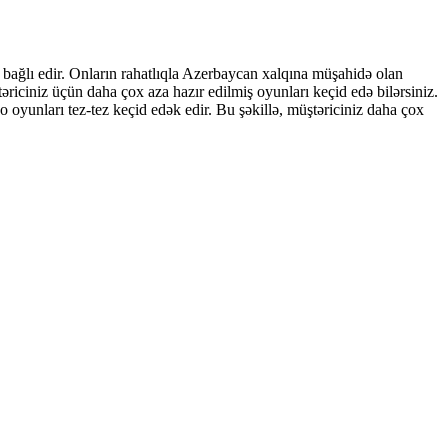
bağlı edir. Onların rahatlıqla Azerbaycan xalqına müşahidə olan
riciniz üçün daha çox aza hazır edilmiş oyunları keçid edə bilərsiniz.
 oyunları tez-tez keçid edək edir. Bu şəkillə, müştəriciniz daha çox