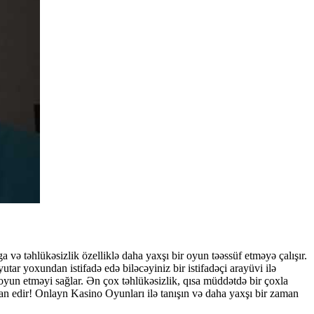
ə təhlükəsizlik özelliklə daha yaxşı bir oyun təəssüf etməyə çalışır.
r yoxundan istifadə edə biləcəyiniz bir istifadəçi arayüvi ilə
 oyun etməyi sağlar. Ən çox təhlükəsizlik, qısa müddətdə bir çoxla
an edir! Onlayn Kasino Oyunları ilə tanışın və daha yaxşı bir zaman