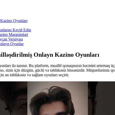
 Kazino Oyunları
nlarını Keçid Edin
azino Mərasimləri
can Versiyası
Onlayn Oyunlar
lləşdirilmiş Onlayn Kazino Oyunları
unları ilə tanınır. Bu platform, muəllif qonaqınızın həcmini artırmaq 
o, sizin için düzgün, güclü və təhlükəsiz hissənizdir. Müştərilərimiz q
çin ən təhlükəsiz və sağlam oyunları seçirir.