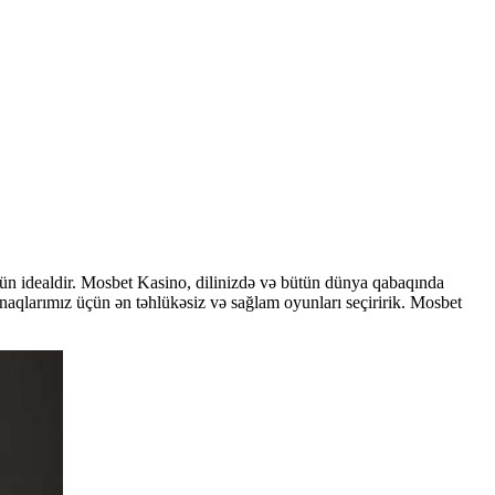
üçün idealdir. Mosbet Kasino, dilinizdə və bütün dünya qabaqında
onaqlarımız üçün ən təhlükəsiz və sağlam oyunları seçiririk. Mosbet