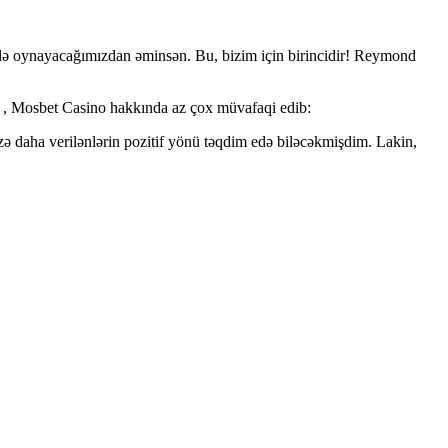
kdə oynayacağımızdan əminsən. Bu, bizim için birincidir! Reymond
v , Mosbet Casino hakkında az çox müvafaqi edib:
izə daha verilənlərin pozitif yönü təqdim edə biləcəkmişdim. Lakin,