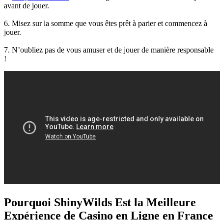
avant de jouer.
6. Misez sur la somme que vous êtes prêt à parier et commencez à
jouer.
7. N’oubliez pas de vous amuser et de jouer de manière responsable
!
Pourquoi ShinyWilds Est la Meilleure
Expérience de Casino en Ligne en France