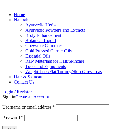
Home
Naturals
Ayurvedic Herbs
Ayurvedic Powders and Extracts
Body Enhancement
Botanical Liquid
Chewable Gummies
Cold Pressed Carrier Oils
Essential Oils
Raw Materials for Hair/Skincare
Tools and Equipments
Weight Loss/Flat Tummy/Skin Glow Teas
Hair & Skincare
Contact Us
Login / Register
Sign in
Create an Account
Username or email address
*
Password
*
Log in