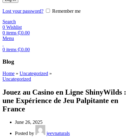
Lost your password?
Remember me
Search
0
Wishlist
0
items
₵
0.00
Menu
0
items
₵
0.00
Blog
Home
»
Uncategorized
»
Uncategorized
Jouez au Casino en Ligne ShinyWilds :
une Expérience de Jeu Palpitante en
France
June 26, 2025
Posted by
jeevnaturals