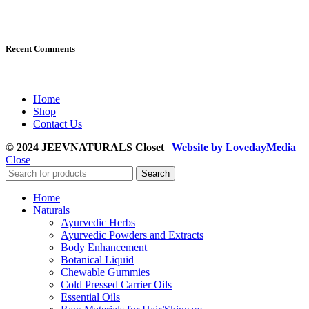
Recent Comments
Home
Shop
Contact Us
© 2024 JEEVNATURALS Closet
|
Website by LovedayMedia
Close
Search
Home
Naturals
Ayurvedic Herbs
Ayurvedic Powders and Extracts
Body Enhancement
Botanical Liquid
Chewable Gummies
Cold Pressed Carrier Oils
Essential Oils