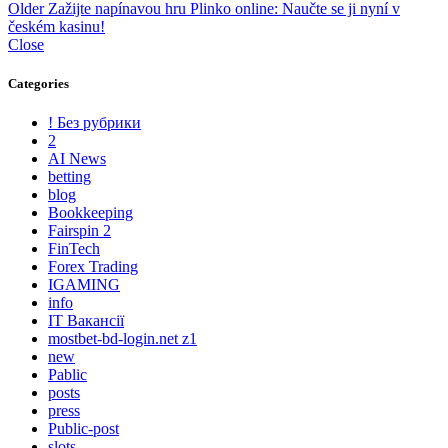
Older
Zažijte napínavou hru Plinko online: Naučte se ji nyní v
českém kasinu!
Close
Categories
! Без рубрики
2
AI News
betting
blog
Bookkeeping
Fairspin 2
FinTech
Forex Trading
IGAMING
info
IT Вакансії
mostbet-bd-login.net z1
new
Pablic
posts
press
Public-post
slots