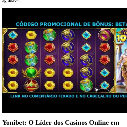
agradável.
Yonibet: O Líder dos Casinos Online em