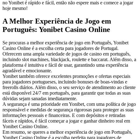
no Yonibet é rápido e fácil, então não espere mais e comece a jogar
hoje mesmo!
A Melhor Experiência de Jogo em
Português: Yonibet Casino Online
Se procuras a melhor experiência de jogo em Português, Yonibet
Casino Online é a escolha certa para jogadores de Portugal.
Oferecem uma ampla variedade de jogos de casino em português,
incluindo slot machines, blackjack, roulette e baccarat. Além disso, a
plataforma é intuitiva e fácil de usar, garantindo uma experiência
agradável e emocionante.
Yonibet também oferece excelentes promoções e ofertas especiais
para jogadores portugueses, incluindo bonuses de boas-vindas e
freerolls diários. Além disso, o seu serviço de atendimento ao cliente
está disponível 24/7 em português, para garantir que todas as suas
dúvidas sejam sanadas imediatamente.
A segurança é uma prioridade em Yonibet, com uma política de jogo
responsável e medidas de segurança rigorosas para proteger as suas
informações pessoais e financeiras. E com depósitos e retiradas
fáceis e rápidos, é fácil começar a jogar e ganhar dinheiro real em
Yonibet Casino Online.
Em resumo, se queres a melhor experiência de jogo em Português,
Yonibet Casino Online é a escolha perfeita para jogadores de