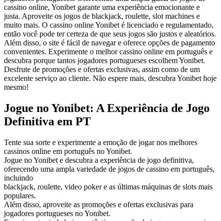
cassino online, Yonibet garante uma experiência emocionante e
justa. Aproveite os jogos de blackjack, roulette, slot machines e
muito mais. O cassino online Yonibet é licenciado e regulamentado,
então você pode ter certeza de que seus jogos são justos e aleatórios.
Além disso, o site é fácil de navegar e oferece opções de pagamento
convenientes. Experimente o melhor cassino online em português e
descubra porque tantos jogadores portugueses escolhem Yonibet.
Desfrute de promoções e ofertas exclusivas, assim como de um
excelente serviço ao cliente. Não espere mais, descubra Yonibet hoje
mesmo!
Jogue no Yonibet: A Experiência de Jogo
Definitiva em PT
Tente sua sorte e experimente a emoção de jogar nos melhores
cassinos online em português no Yonibet.
Jogue no Yonibet e descubra a experiência de jogo definitiva,
oferecendo uma ampla variedade de jogos de cassino em português,
incluindo
blackjack, roulette, video poker e as últimas máquinas de slots mais
populares.
Além disso, aproveite as promoções e ofertas exclusivas para
jogadores portugueses no Yonibet.