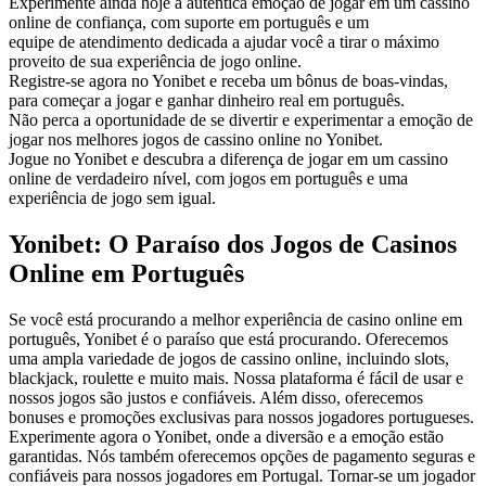
Experimente ainda hoje a autêntica emoção de jogar em um cassino
online de confiança, com suporte em português e um
equipe de atendimento dedicada a ajudar você a tirar o máximo
proveito de sua experiência de jogo online.
Registre-se agora no Yonibet e receba um bônus de boas-vindas,
para começar a jogar e ganhar dinheiro real em português.
Não perca a oportunidade de se divertir e experimentar a emoção de
jogar nos melhores jogos de cassino online no Yonibet.
Jogue no Yonibet e descubra a diferença de jogar em um cassino
online de verdadeiro nível, com jogos em português e uma
experiência de jogo sem igual.
Yonibet: O Paraíso dos Jogos de Casinos
Online em Português
Se você está procurando a melhor experiência de casino online em
português, Yonibet é o paraíso que está procurando. Oferecemos
uma ampla variedade de jogos de cassino online, incluindo slots,
blackjack, roulette e muito mais. Nossa plataforma é fácil de usar e
nossos jogos são justos e confiáveis. Além disso, oferecemos
bonuses e promoções exclusivas para nossos jogadores portugueses.
Experimente agora o Yonibet, onde a diversão e a emoção estão
garantidas. Nós também oferecemos opções de pagamento seguras e
confiáveis para nossos jogadores em Portugal. Tornar-se um jogador