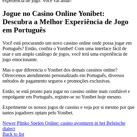
experiência de jogo. Você vai amar!
Jogue no Casino Online Yonibet:
Descubra a Melhor Experiência de Jogo
em Português
Você está procurando um novo cassino online onde possa jogar em
Português? Então, confira o Yonibet! Com uma interface fácil de
usar e um amplo catálogo de jogos, você terá uma experiência de
jogo emocionante.
Mas o que diferencia o Yonibet dos demais cassinos online?
Oferecemos atendimento personalizado em Português, diversos
métodos de pagamento seguros e promoções exclusivas.
Então, se está pronto para jogar no cassino online mais confiável e
empolgante em Português, registre-se no Yonibet hoje mesmo.
Experimente os nossos jogos de cassino e veja por si mesmo por que
tantos jogadores optam pelo Yonibet.
Newer
Plinko Spelen Online: casino avonturen in het Belgische
dialect
Back to list