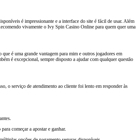
oníveis é impressionante e a interface do site é fácil de usar. Além
r. Recomendo vivamente o Ivy Spin Casino Online para quem quer uma
, o que é uma grande vantagem para mim e outros jogadores em
também é excepcional, sempre disposto a ajudar com qualquer questão
sso, o serviço de atendimento ao cliente foi lento em responder às
antes.
 para começar a apostar e ganhar.
 múltiplas opções de pagamento seguras disponíveis.