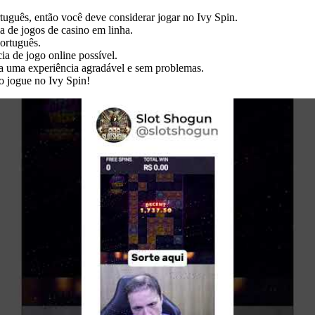
tuguês, então você deve considerar jogar no Ivy Spin.
 de jogos de casino em linha.
português.
a de jogo online possível.
nha uma experiência agradável e sem problemas.
o jogue no Ivy Spin!