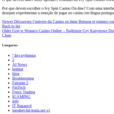
Por que devem escolher o Ivy Spin Casino On-line? Com uma interface
desejam experimentar a emoção de jogar no casino em língua portugu
Newer
Découvrez l’univers du Casino en ligne Betsson et joignez-vo
Back to list
Older
Graj w Wonaco Casino Online – Najlepsze Gry Kasynowe Dos
Close
Categories
! Без рубрики
2
AI News
betting
blog
Bookkeeping
Fairspin 2
FinTech
Forex Trading
IGAMING
info
IT Вакансії
mostbet-bd-login.net z1