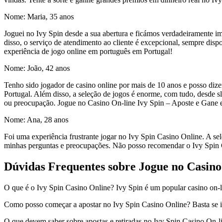
Nome: Maria, 35 anos
Joguei no Ivy Spin desde a sua abertura e ficámos verdadeiramente imp
disso, o serviço de atendimento ao cliente é excepcional, sempre d
experiência de jogo online em português em Portugal!
Nome: João, 42 anos
Tenho sido jogador de casino online por mais de 10 anos e posso diz
Portugal. Além disso, a seleção de jogos é enorme, com tudo, desde s
ou preocupação. Jogue no Casino On-line Ivy Spin – Aposte e Gane 
Nome: Ana, 28 anos
Foi uma experiência frustrante jogar no Ivy Spin Casino Online. A sele
minhas perguntas e preocupações. Não posso recomendar o Ivy Spin C
Dúvidas Frequentes sobre Jogue no Casino
O que é o Ivy Spin Casino Online? Ivy Spin é um popular casino on-
Como posso começar a apostar no Ivy Spin Casino Online? Basta se in
O que devem saber sobre apostas e retiradas no Ivy Spin Casino On-li