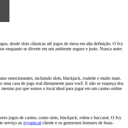
s, desde slots clássicas até jogos de mesa em alta definição. O Ivy
mios enquanto se diverte em um ambiente seguro e justo. Nunca antes
no emocionantes, incluindo slots, blackjack, roulette e muito mais.
 de uma casa de jogo real diretamente para você. E não se esqueça dos
 mesmo por que somos o local ideal para jogar em um casino online
es jogos de casino, como slots, blackjack, roleta e baccarat. O Ivy
te serviço ao
ivyspin.pt
cliente e os generosos bonuses de boas-