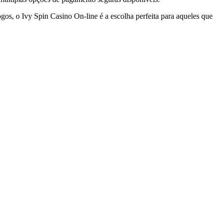
os, o Ivy Spin Casino On-line é a escolha perfeita para aqueles que