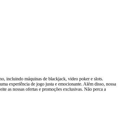
o, incluindo máquinas de blackjack, video poker e slots.
uma experiência de jogo justa e emocionante. Além disso, nossa
eite as nossas ofertas e promoções exclusivas. Não perca a