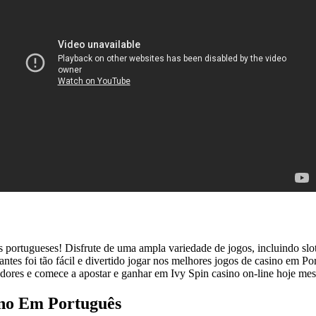
 portugueses! Disfrute de uma ampla variedade de jogos, incluindo slot
tes foi tão fácil e divertido jogar nos melhores jogos de casino em Port
adores e comece a apostar e ganhar em Ivy Spin casino on-line hoje me
ino Em Português