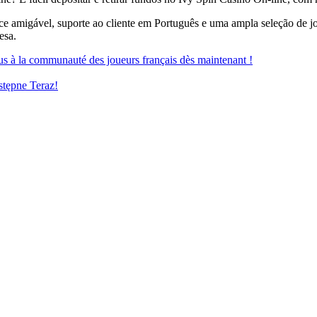
 amigável, suporte ao cliente em Português e uma ampla seleção de jog
esa.
us à la communauté des joueurs français dès maintenant !
tępne Teraz!