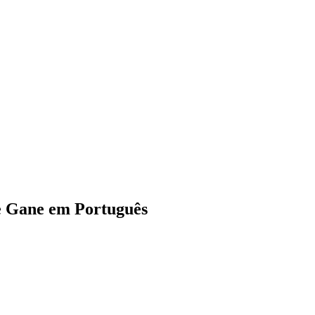
 e Gane em Português