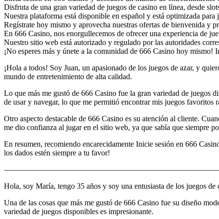
Disfruta de una gran variedad de juegos de casino en línea, desde slot
Nuestra plataforma está disponible en español y está optimizada para
Regístrate hoy mismo y aprovecha nuestras ofertas de bienvenida y p
En 666 Casino, nos enorgullecemos de ofrecer una experiencia de jueg
Nuestro sitio web está autorizado y regulado por las autoridades corre
¡No esperes más y únete a la comunidad de 666 Casino hoy mismo! Ini
¡Hola a todos! Soy Juan, un apasionado de los juegos de azar, y quier
mundo de entretenimiento de alta calidad.
Lo que más me gustó de 666 Casino fue la gran variedad de juegos disp
de usar y navegar, lo que me permitió encontrar mis juegos favoritos 
Otro aspecto destacable de 666 Casino es su atención al cliente. Cua
me dio confianza al jugar en el sitio web, ya que sabía que siempre p
En resumen, recomiendo encarecidamente Inicie sesión en 666 Casino:
los dados estén siempre a tu favor!
———————————————————————————
Hola, soy María, tengo 35 años y soy una entusiasta de los juegos de 
Una de las cosas que más me gustó de 666 Casino fue su diseño modern
variedad de juegos disponibles es impresionante.