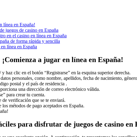
n línea en España!
r de juegos de casino en España
tro en el casino en línea en España
paña de forma rápida y sencilla
 en línea en España
 ¡Comienza a jugar en línea en España!
y haz clic en el botón “Registrarse” en la esquina superior derecha.
s datos personales, como nombre, apellidos, fecha de nacimiento, géner
igo postal y el país de residencia .
porciona una dirección de correo electrónico válida.
e” para crear tu cuenta.
e de verificación que se te enviará.
 de los métodos de pago aceptados en España.
paña!
áciles para disfrutar de juegos de casino en