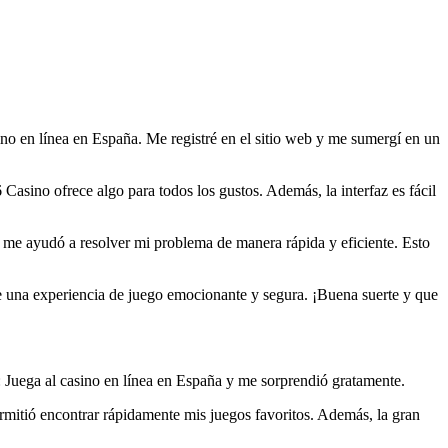
ino en línea en España. Me registré en el sitio web y me sumergí en un
asino ofrece algo para todos los gustos. Además, la interfaz es fácil
 me ayudó a resolver mi problema de manera rápida y eficiente. Esto
e una experiencia de juego emocionante y segura. ¡Buena suerte y que
: Juega al casino en línea en España y me sorprendió gratamente.
rmitió encontrar rápidamente mis juegos favoritos. Además, la gran