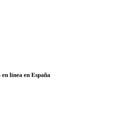
o en línea en España