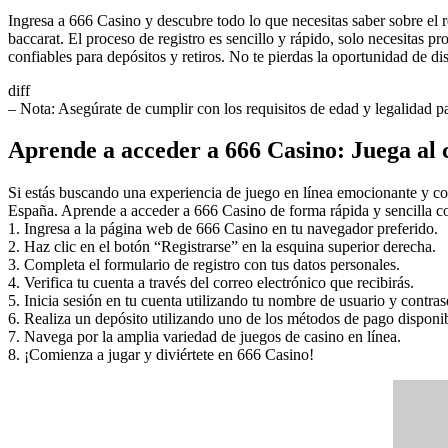
Ingresa a 666 Casino y descubre todo lo que necesitas saber sobre el r
baccarat. El proceso de registro es sencillo y rápido, solo necesitas
confiables para depósitos y retiros. No te pierdas la oportunidad de d
diff
– Nota: Asegúrate de cumplir con los requisitos de edad y legalidad p
Aprende a acceder a 666 Casino: Juega al c
Si estás buscando una experiencia de juego en línea emocionante y con
España. Aprende a acceder a 666 Casino de forma rápida y sencilla co
1. Ingresa a la página web de 666 Casino en tu navegador preferido.
2. Haz clic en el botón “Registrarse” en la esquina superior derecha.
3. Completa el formulario de registro con tus datos personales.
4. Verifica tu cuenta a través del correo electrónico que recibirás.
5. Inicia sesión en tu cuenta utilizando tu nombre de usuario y contras
6. Realiza un depósito utilizando uno de los métodos de pago disponib
7. Navega por la amplia variedad de juegos de casino en línea.
8. ¡Comienza a jugar y diviértete en 666 Casino!