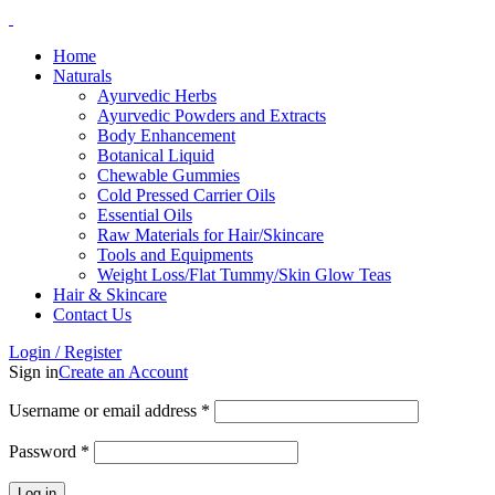
Home
Naturals
Ayurvedic Herbs
Ayurvedic Powders and Extracts
Body Enhancement
Botanical Liquid
Chewable Gummies
Cold Pressed Carrier Oils
Essential Oils
Raw Materials for Hair/Skincare
Tools and Equipments
Weight Loss/Flat Tummy/Skin Glow Teas
Hair & Skincare
Contact Us
Login / Register
Sign in
Create an Account
Username or email address
*
Password
*
Log in