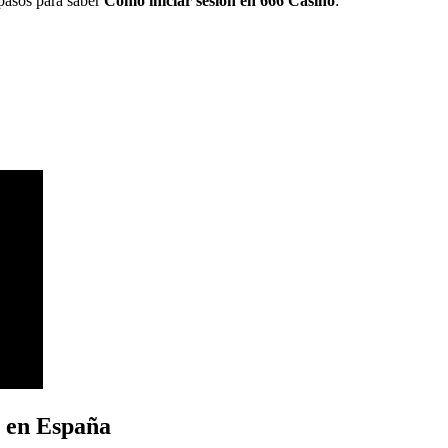
 pasos para saber
Cómo iniciar sesión en 666 Casino
:
a en España