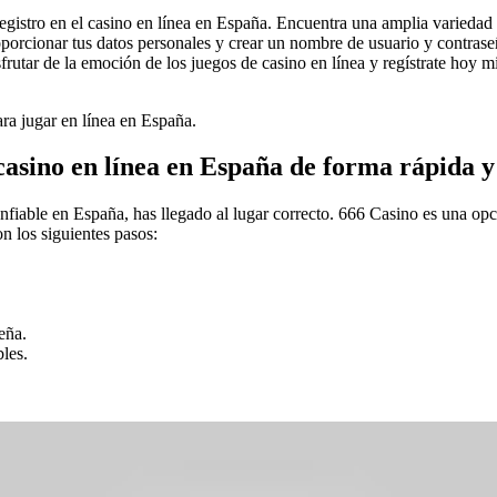
egistro en el casino en línea en España. Encuentra una amplia variedad 
 proporcionar tus datos personales y crear un nombre de usuario y contr
isfrutar de la emoción de los juegos de casino en línea y regístrate hoy 
ara jugar en línea en España.
asino en línea en España de forma rápida y 
fiable en España, has llegado al lugar correcto. 666 Casino es una opc
n los siguientes pasos:
eña.
les.