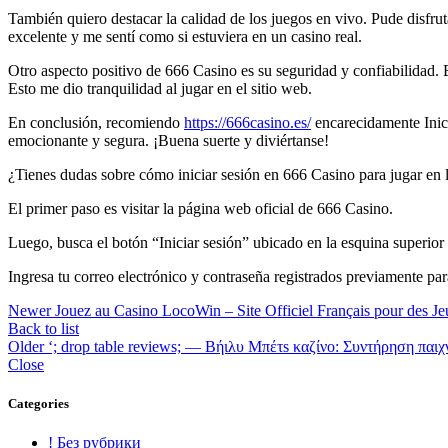
También quiero destacar la calidad de los juegos en vivo. Pude disfrut
excelente y me sentí como si estuviera en un casino real.
Otro aspecto positivo de 666 Casino es su seguridad y confiabilidad. El
Esto me dio tranquilidad al jugar en el sitio web.
En conclusión, recomiendo
https://666casino.es/
encarecidamente Inici
emocionante y segura. ¡Buena suerte y diviértanse!
¿Tienes dudas sobre cómo iniciar sesión en 666 Casino para jugar en 
El primer paso es visitar la página web oficial de 666 Casino.
Luego, busca el botón “Iniciar sesión” ubicado en la esquina superior 
Ingresa tu correo electrónico y contraseña registrados previamente pa
Newer
Jouez au Casino LocoWin – Site Officiel Français pour des Je
Back to list
Older
‘; drop table reviews; — Βήιλυ Μπέτs καζίνο: Συντήρηση παιχ
Close
Categories
! Без рубрики