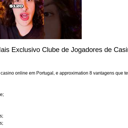
Mais Exclusivo Clube de Jogadores de Cas
e casino online em Portugal, e approximation 8 vantagens que te
e;
s;
s;