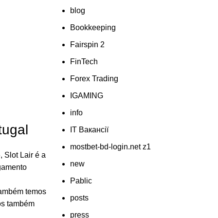
blog
Bookkeeping
Fairspin 2
FinTech
Forex Trading
IGAMING
info
tugal
IT Вакансії
mostbet-bd-login.net z1
Slot Lair é a
new
agamento
Pablic
, também temos
posts
mos também
press