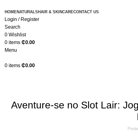
HOME
NATURALS
HAIR & SKINCARE
CONTACT US
Login / Register
Search
0
Wishlist
0
items
₵
0.00
Menu
0
items
₵
0.00
Blog
Aventure-se no Slot Lair: J
Post