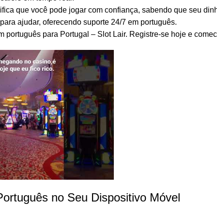
nifica que você pode jogar com confiança, sabendo que seu dinh
 para ajudar, oferecendo suporte 24/7 em português.
 português para Portugal – Slot Lair. Registre-se hoje e comec
ortuguês no Seu Dispositivo Móvel