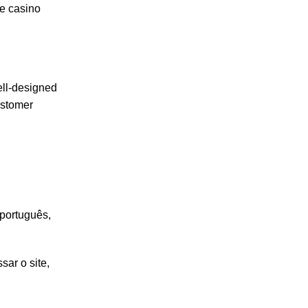
ne casino
ell-designed
ustomer
 português,
ar o site,