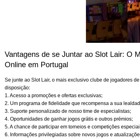
Vantagens de se Juntar ao Slot Lair: O 
Online em Portugal
Se junte ao Slot Lair, o mais exclusivo clube de jogadores d
disposição:
1. Acesso a promoções e ofertas exclusivas;
2. Um programa de fidelidade que recompensa a sua lealdad
3. Suporte personalizado de nosso time de especialistas;
4. Oportunidades de ganhar jogos grátis e outros prémios;
5. A chance de participar em torneios e competições especiai
6. Informações privilegiadas sobre novos jogos e atualizaçõe