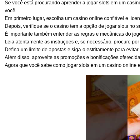
Se você está procurando aprender a jogar slots em um casin
você.
Em primeiro lugar, escolha um casino online confiável e lice
Depois, verifique se o casino tem a opção de jogar slots no 
É importante também entender as regras e mecânicas do jogo
Leia atentamente as instruções e, se necessário, procure por 
Defina um limite de apostas e siga-o estritamente para evita
Além disso, aproveite as promoções e bonificações oferecid
Agora que você sabe como jogar slots em um casino online em 