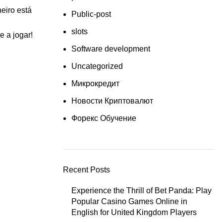
eiro está
Public-post
slots
e a jogar!
Software development
Uncategorized
Микрокредит
Новости Криптовалют
Форекс Обучение
Recent Posts
Experience the Thrill of Bet Panda: Play
Popular Casino Games Online in
English for United Kingdom Players