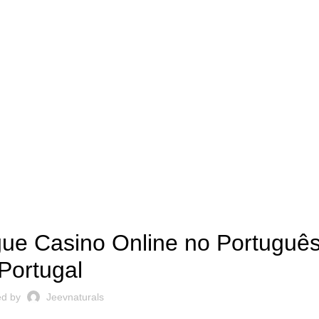
UNCATEGORIZED
ogue Casino Online no Portuguê
Portugal
ed by
Jeevnaturals